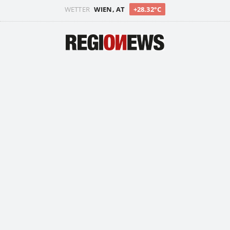
WETTER
WIEN, AT
+28.32°C