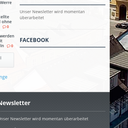
 Werre
Unser Newsletter wird momentan
ellte
überarbeitet
l ohne
0
werden
FACEBOOK
it
ln
0
l
Newsletter
nser Newsletter wird momentan überarbeitet