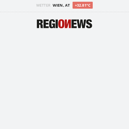
WETTER
WIEN, AT
+32.81°C