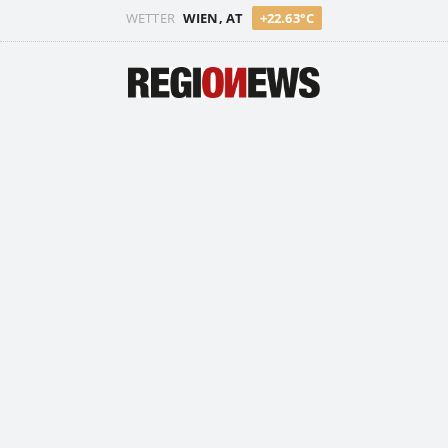
WETTER
WIEN, AT
+22.63°C