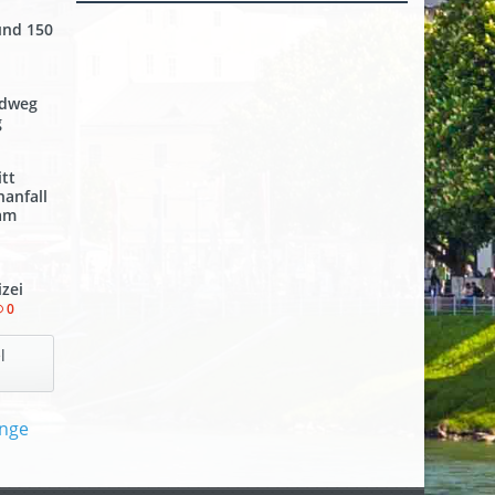
und 150
adweg
g
tt
nanfall
 am
izei
0
l