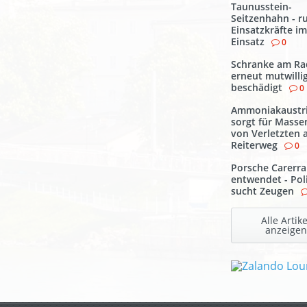
Taunusstein-
Seitzenhahn - r
Einsatzkräfte im
Einsatz
0
Schranke am R
erneut mutwilli
beschädigt
0
Ammoniakaustri
sorgt für Masse
von Verletzten
Reiterweg
0
Porsche Carerra
entwendet - Pol
sucht Zeugen
Alle Artike
anzeigen