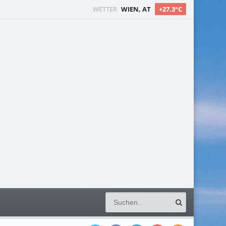
WETTER
WIEN, AT
+27.3°C