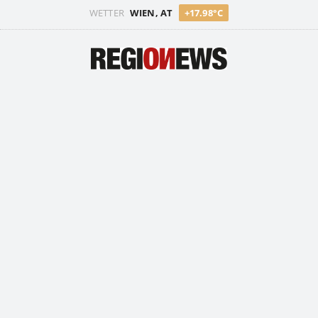
WETTER
WIEN, AT
+17.98°C