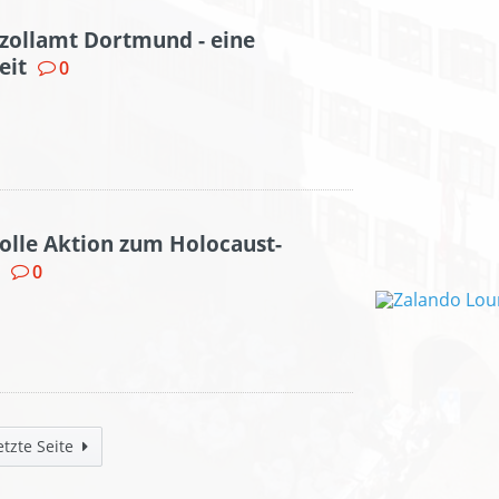
zollamt Dortmund - eine
eit
0
volle Aktion zum Holocaust-
0
etzte Seite