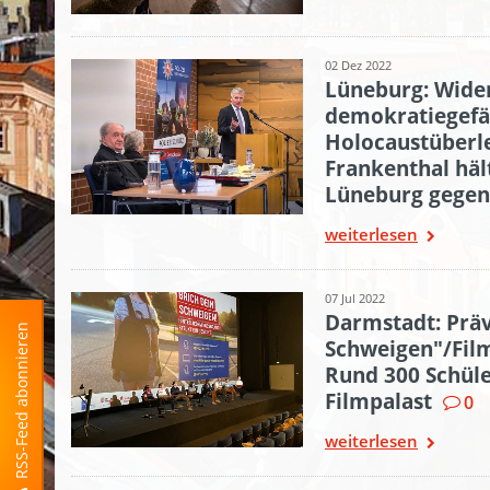
02 Dez 2022
Lüneburg: Wide
demokratiegefäh
Holocaustüberle
Frankenthal hält
Lüneburg gegen
weiterlesen
07 Jul 2022
Darmstadt: Prä
RSS-Feed abonnieren
Schweigen"/Fil
Rund 300 Schüle
Filmpalast
0
weiterlesen