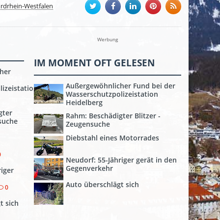
rdrhein-Westfalen
Werbung
IM MOMENT OFT GELESEN
her
Außergewöhnlicher Fund bei der
izeistation
Wasserschutzpolizeistation
Heidelberg
gter
Rahm: Beschädigter Blitzer -
nsuche
Zeugensuche
Diebstahl eines Motorrades
0
Neudorf: 55-Jähriger gerät in den
Gegenverkehr
riger
Auto überschlägt sich
0
t sich