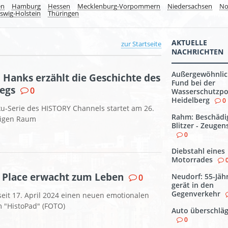
en
Hamburg
Hessen
Mecklenburg-Vorpommern
Niedersachsen
No
swig-Holstein
Thüringen
AKTUELLE
zur Startseite
NACHRICHTEN
Außergewöhnlic
 Hanks erzählt die Geschichte des
Fund bei der
egs
0
Wasserschutzpol
Heidelberg
0
-Serie des HISTORY Channels startet am 26.
Rahm: Beschädi
higen Raum
Blitzer - Zeuge
0
Diebstahl eines
Motorrades
st Place erwacht zum Leben
Neudorf: 55-Jäh
0
gerät in den
Gegenverkehr
 seit 17. April 2024 einen neuen emotionalen
 "HistoPad" (FOTO)
Auto überschläg
0