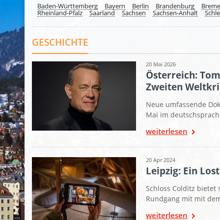
Baden-Württemberg
Bayern
Berlin
Brandenburg
Brem
Rheinland-Pfalz
Saarland
Sachsen
Sachsen-Anhalt
Schle
GESCHICHTE
20 Mai 2026
Österreich: Tom
Zweiten Weltkri
Neue umfassende Doku
Mai im deutschsprac
weiterlesen
20 Apr 2024
Leipzig: Ein Lo
Schloss Colditz bietet
Rundgang mit mit dem
weiterlesen