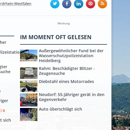
rdrhein-Westfalen
Werbung
IM MOMENT OFT GELESEN
her
Außergewöhnlicher Fund bei der
izeistation
Wasserschutzpolizeistation
Heidelberg
gter
Rahm: Beschädigter Blitzer -
nsuche
Zeugensuche
Diebstahl eines Motorrades
0
Neudorf: 55-Jähriger gerät in den
Gegenverkehr
riger
Auto überschlägt sich
0
t sich