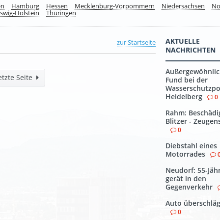
en
Hamburg
Hessen
Mecklenburg-Vorpommern
Niedersachsen
No
swig-Holstein
Thüringen
AKTUELLE
zur Startseite
NACHRICHTEN
Außergewöhnlic
etzte Seite
Fund bei der
Wasserschutzpol
Heidelberg
0
Rahm: Beschädi
Blitzer - Zeuge
0
Diebstahl eines
Motorrades
Neudorf: 55-Jäh
gerät in den
Gegenverkehr
Auto überschläg
0