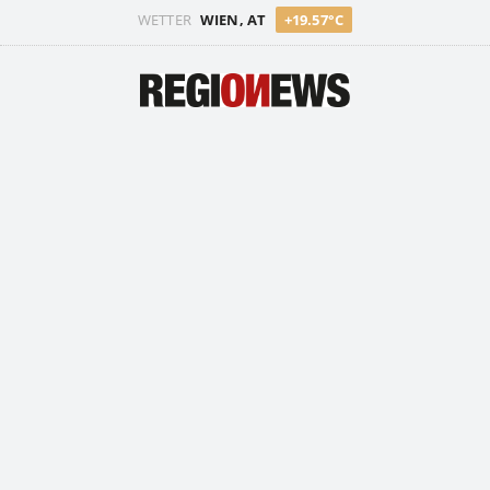
WETTER
WIEN, AT
+19.57°C