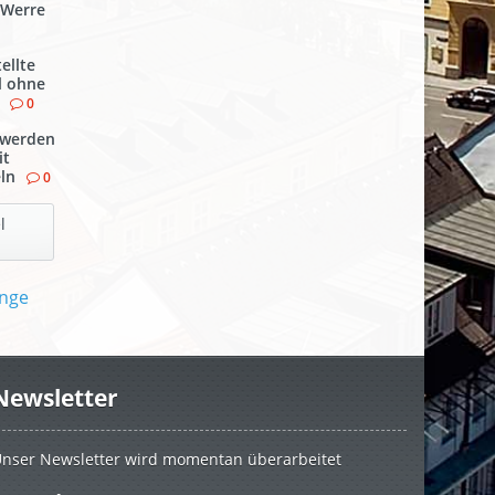
 Werre
ellte
l ohne
0
werden
it
ln
0
l
Newsletter
nser Newsletter wird momentan überarbeitet