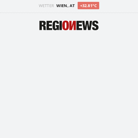
WETTER
WIEN, AT
+32.81°C