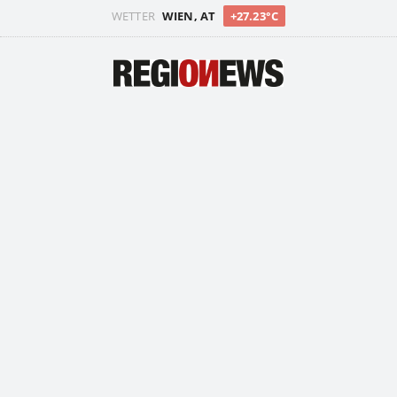
WETTER
WIEN, AT
+27.23°C