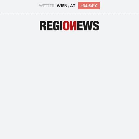
WETTER
WIEN, AT
+34.64°C