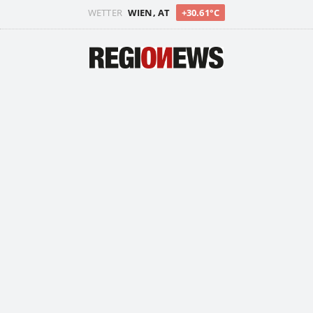
WETTER
WIEN, AT
+30.61°C