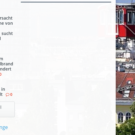
rsacht
ähe von
i sucht
d
em
llbrand
indert
0
 in
dt
0
l