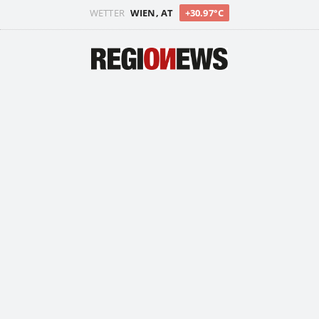
WETTER
WIEN, AT
+30.97°C