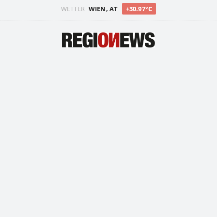
WETTER
WIEN, AT
+30.97°C