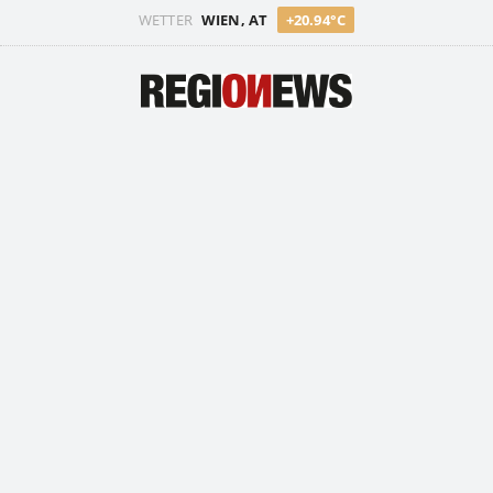
WETTER
WIEN, AT
+20.94°C