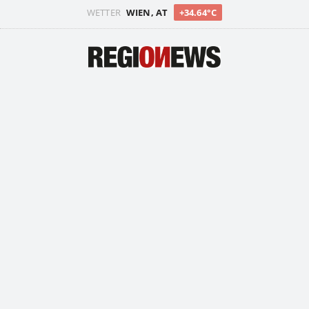
WETTER
WIEN, AT
+34.64°C