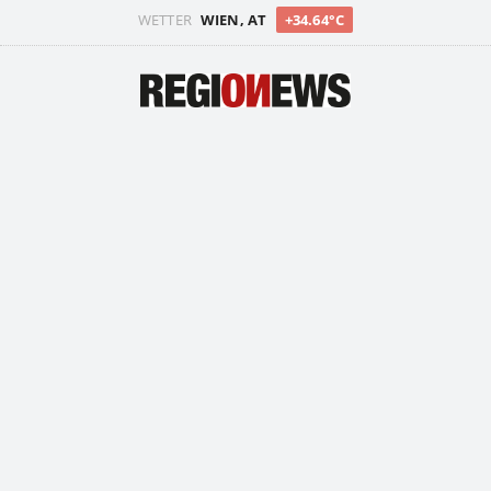
WETTER
WIEN, AT
+34.64°C