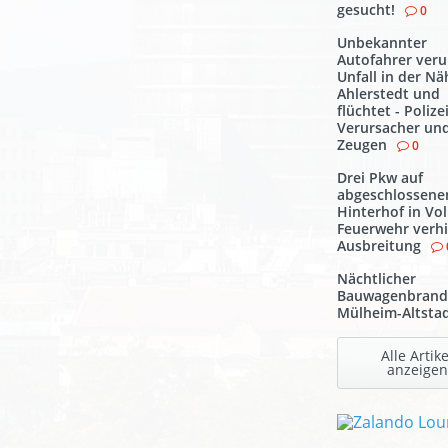
gesucht!
0
Unbekannter
Autofahrer veru
Unfall in der N
Ahlerstedt und
flüchtet - Polize
Verursacher un
Zeugen
0
Drei Pkw auf
abgeschlossen
Hinterhof in Vo
Feuerwehr verh
Ausbreitung
Nächtlicher
Bauwagenbrand
Mülheim-Altsta
Alle Artike
anzeigen