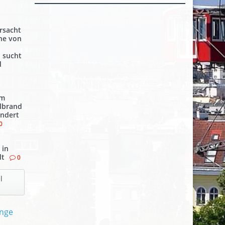
rsacht
ähe von
i sucht
d
em
llbrand
indert
0
 in
dt
0
l