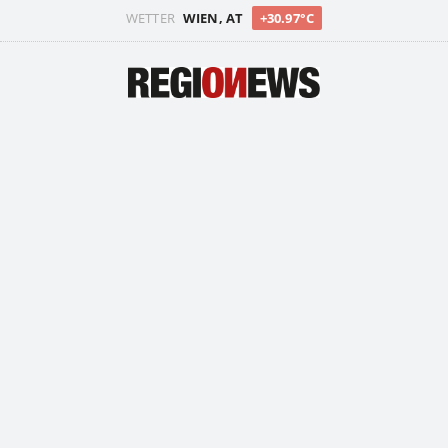
WETTER
WIEN, AT
+30.97°C