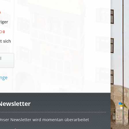
0
riger
0
t sich
l
Newsletter
nser Newsletter wird momentan überarbeitet