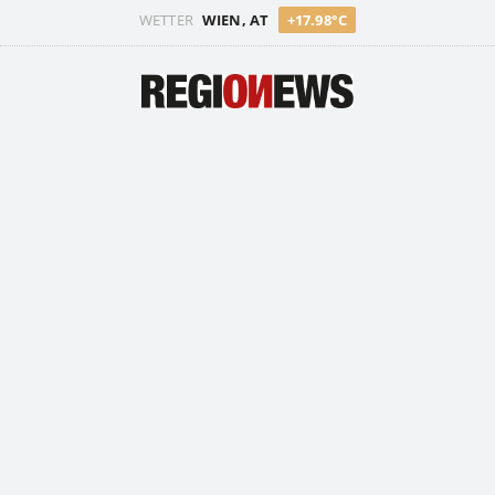
WETTER
WIEN, AT
+17.98°C