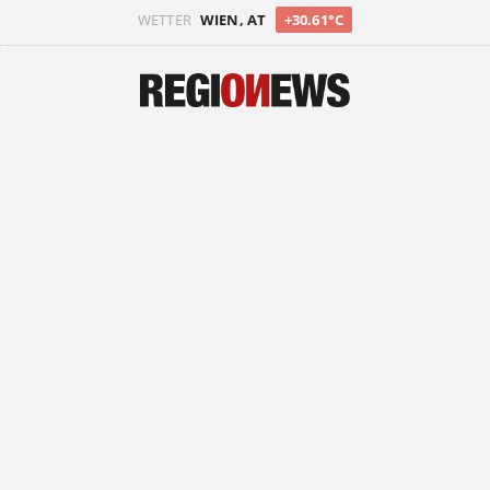
WETTER
WIEN, AT
+30.61°C