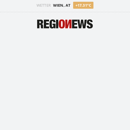
WETTER
WIEN, AT
+17.31°C