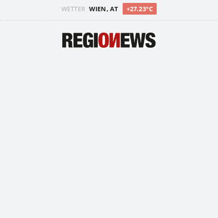
WETTER
WIEN, AT
+27.23°C