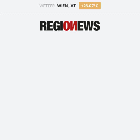
WETTER
WIEN, AT
+23.07°C