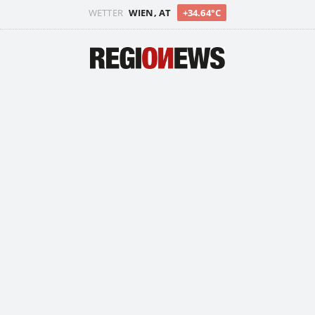
WETTER
WIEN, AT
+34.64°C