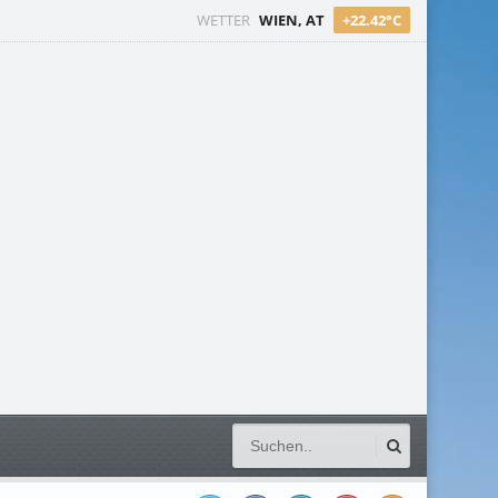
WETTER
WIEN, AT
+22.42°C