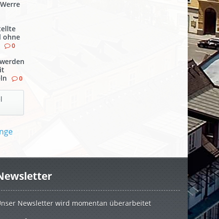
 Werre
ellte
l ohne
0
werden
it
ln
0
l
Newsletter
nser Newsletter wird momentan überarbeitet