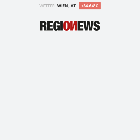
WETTER
WIEN, AT
+34.64°C