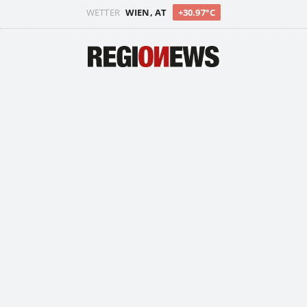
WETTER
WIEN, AT
+30.97°C