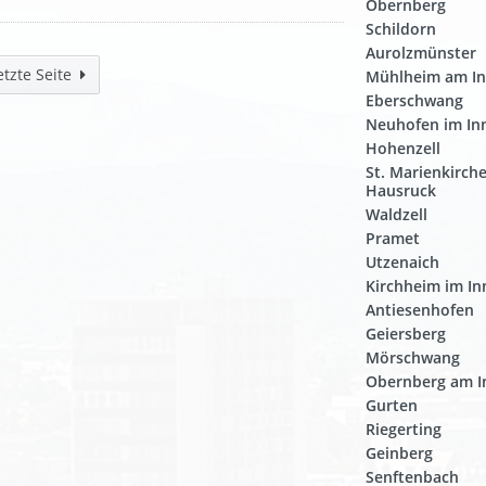
Obernberg
Schildorn
Aurolzmünster
etzte Seite
Mühlheim am I
Eberschwang
Neuhofen im Inn
Hohenzell
St. Marienkirch
Hausruck
Waldzell
Pramet
Utzenaich
Kirchheim im In
Antiesenhofen
Geiersberg
Mörschwang
Obernberg am I
Gurten
Riegerting
Geinberg
Senftenbach