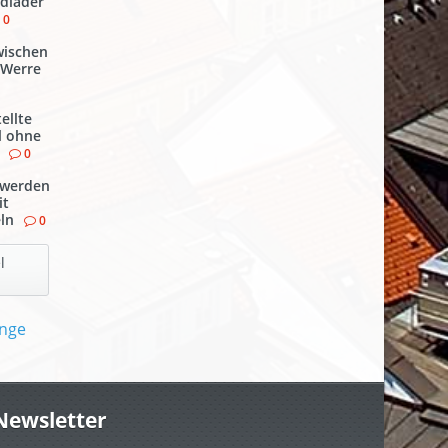
dlader
0
wischen
 Werre
ellte
l ohne
0
werden
it
ln
0
l
Newsletter