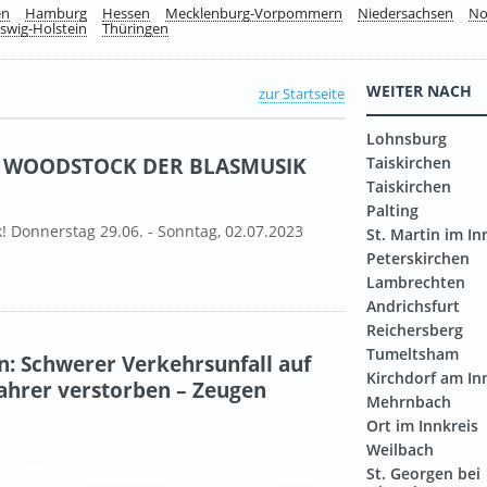
en
Hamburg
Hessen
Mecklenburg-Vorpommern
Niedersachsen
No
swig-Holstein
Thüringen
WEITER NACH
zur Startseite
Lohnsburg
is: WOODSTOCK DER BLASMUSIK
Taiskirchen
Taiskirchen
Palting
! Donnerstag 29.06. - Sonntag, 02.07.2023
St. Martin im In
Peterskirchen
Lambrechten
Andrichsfurt
Reichersberg
Tumeltsham
n: Schwerer Verkehrsunfall auf
Kirchdorf am In
ahrer verstorben – Zeugen
Mehrnbach
Ort im Innkreis
Weilbach
St. Georgen bei