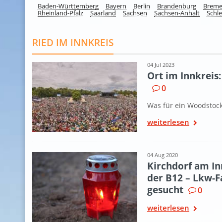
Baden-Württemberg
Bayern
Berlin
Brandenburg
Brem
Rheinland-Pfalz
Saarland
Sachsen
Sachsen-Anhalt
Schle
RIED IM INNKREIS
04 Jul 2023
Ort im Innkre
0
Was für ein Woodstock
weiterlesen
04 Aug 2020
Kirchdorf am In
der B12 – Lkw-F
gesucht
0
weiterlesen