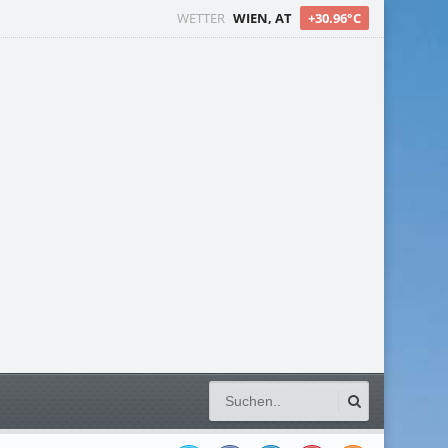
WETTER
WIEN, AT
+30.96°C