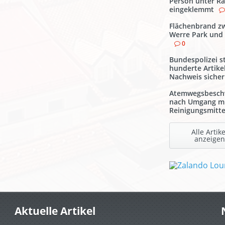
Person unter Ra
eingeklemmt
Flächenbrand z
Werre Park und
0
Bundespolizei st
hunderte Artike
Nachweis sicher
Atemwegsbesch
nach Umgang m
Reinigungsmitte
Alle Artike
anzeigen
Aktuelle Artikel