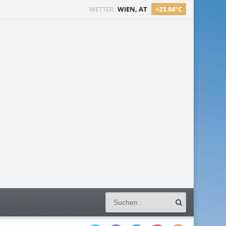
WETTER
WIEN, AT
+23.04°C