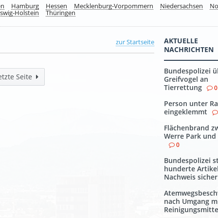
en
Hamburg
Hessen
Mecklenburg-Vorpommern
Niedersachsen
No
swig-Holstein
Thüringen
AKTUELLE
zur Startseite
NACHRICHTEN
Bundespolizei ü
etzte Seite
Greifvogel an
Tierrettung
0
Person unter Ra
eingeklemmt
Flächenbrand z
Werre Park und
0
Bundespolizei st
hunderte Artike
Nachweis sicher
Atemwegsbesch
nach Umgang m
Reinigungsmitte