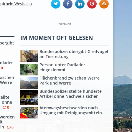
rdrhein-Westfalen
Werbung
IM MOMENT OFT GELESEN
bergibt
Bundespolizei übergibt Greifvogel
an Tierrettung
dlader
Person unter Radlader
0
eingeklemmt
wischen
Flächenbrand zwischen Werre
 Werre
Park und Werre
Bundespolizei stellte hunderte
Artikel ohne Nachweis sicher
ellte
l ohne
Atemwegsbeschwerden nach
0
Umgang mit Reinigungsmitteln
werden
it
ln
0