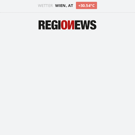
WETTER
WIEN, AT
+30.54°C