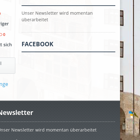
Unser Newsletter wird momentan
0
überarbeitet
riger
0
FACEBOOK
t sich
l
Newsletter
nser Newsletter wird momentan überarbeitet