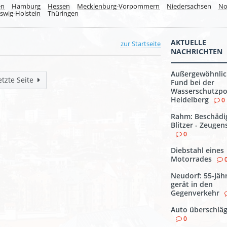
en
Hamburg
Hessen
Mecklenburg-Vorpommern
Niedersachsen
No
swig-Holstein
Thüringen
AKTUELLE
zur Startseite
NACHRICHTEN
Außergewöhnlic
etzte Seite
Fund bei der
Wasserschutzpol
Heidelberg
0
Rahm: Beschädi
Blitzer - Zeuge
0
Diebstahl eines
Motorrades
Neudorf: 55-Jäh
gerät in den
Gegenverkehr
Auto überschläg
0