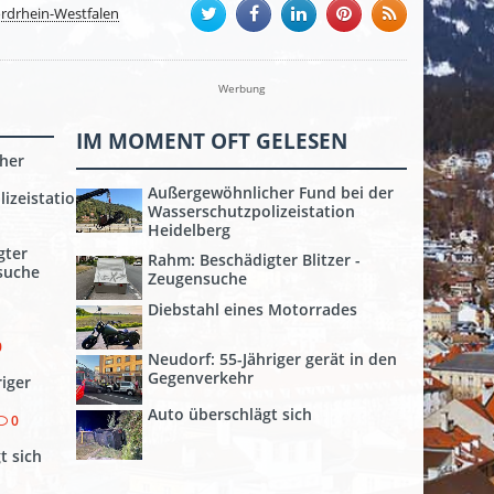
rdrhein-Westfalen
Werbung
IM MOMENT OFT GELESEN
her
Außergewöhnlicher Fund bei der
izeistation
Wasserschutzpolizeistation
Heidelberg
gter
Rahm: Beschädigter Blitzer -
nsuche
Zeugensuche
Diebstahl eines Motorrades
0
Neudorf: 55-Jähriger gerät in den
Gegenverkehr
riger
Auto überschlägt sich
0
t sich