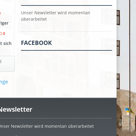
Unser Newsletter wird momentan
0
überarbeitet
riger
0
FACEBOOK
t sich
l
Newsletter
nser Newsletter wird momentan überarbeitet