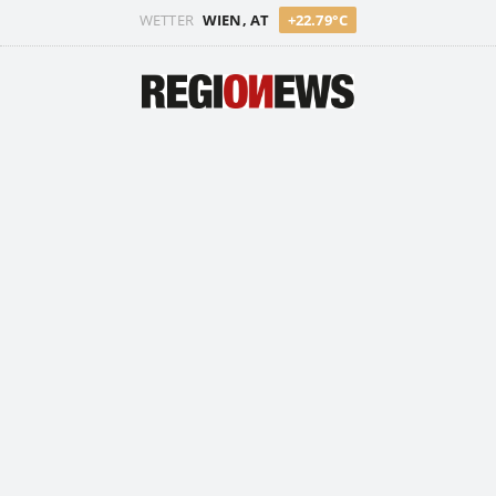
WETTER
WIEN, AT
+22.79°C