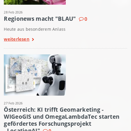
28 Feb 2026
Regionews macht "BLAU"
0
Heute aus besonderem Anlass
weiterlesen
27 Feb 2026
Österreich: KI trifft Geomarketing -
WIGeoGIS und OmegaLambdaTec starten
gefördertes Forschungsprojekt
„LocationAI"
0