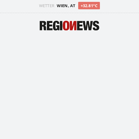
WETTER
WIEN, AT
+32.81°C