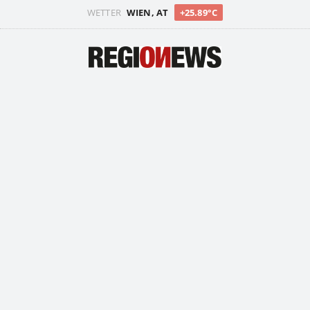
WETTER
WIEN, AT
+25.89°C