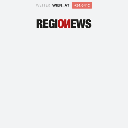
WETTER
WIEN, AT
+34.64°C