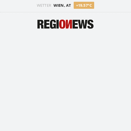
WETTER
WIEN, AT
+19.57°C