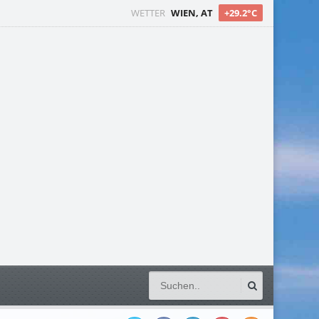
WETTER
WIEN, AT
+29.2°C