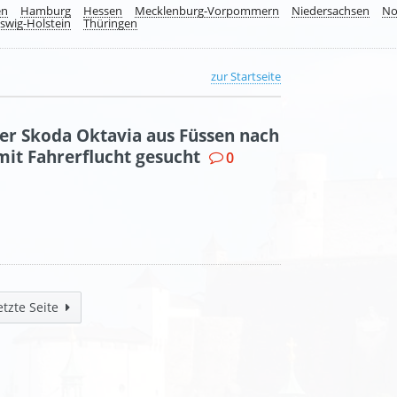
en
Hamburg
Hessen
Mecklenburg-Vorpommern
Niedersachsen
No
swig-Holstein
Thüringen
zur Startseite
er Skoda Oktavia aus Füssen nach
mit Fahrerflucht gesucht
0
etzte Seite