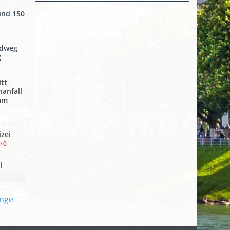
und 150
adweg
g
tt
nanfall
 am
izei
0
l