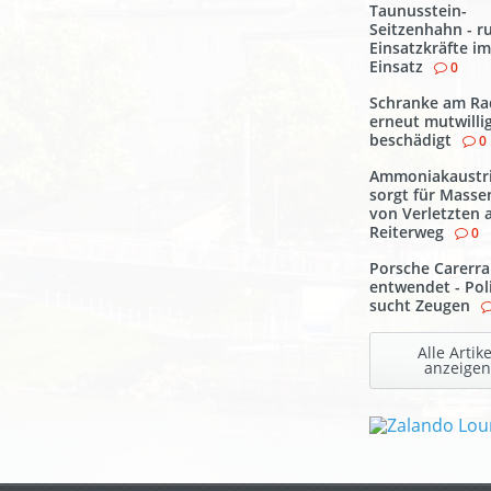
Taunusstein-
Seitzenhahn - r
Einsatzkräfte im
Einsatz
0
Schranke am R
erneut mutwilli
beschädigt
0
Ammoniakaustri
sorgt für Masse
von Verletzten
Reiterweg
0
Porsche Carerra
entwendet - Pol
sucht Zeugen
Alle Artike
anzeigen