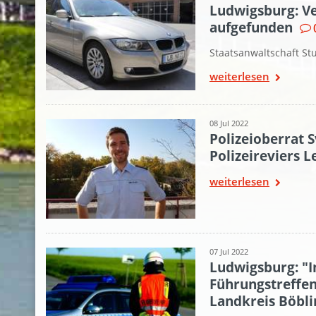
Ludwigsburg: Ve
aufgefunden
Staatsanwaltschaft St
weiterlesen
08 Jul 2022
Polizeioberrat S
Polizeireviers 
weiterlesen
07 Jul 2022
Ludwigsburg: "In
Führungstreffen
Landkreis Böbl