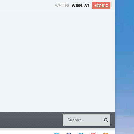
WETTER
WIEN, AT
+27.3°C