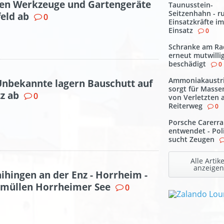
en Werkzeuge und Gartengeräte
Taunusstein-
Seitzenhahn - r
eld ab
0
Einsatzkräfte im
Einsatz
0
Schranke am R
erneut mutwilli
beschädigt
0
Ammoniakaustri
Unbekannte lagern Bauschutt auf
sorgt für Masse
z ab
0
von Verletzten
Reiterweg
0
Porsche Carerra
entwendet - Pol
sucht Zeugen
Alle Artike
anzeigen
ihingen an der Enz - Horrheim -
müllen Horrheimer See
0