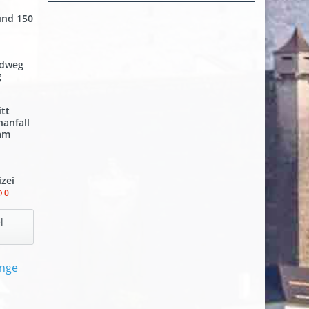
und 150
adweg
g
tt
nanfall
 am
izei
0
l