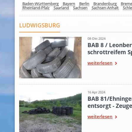
Baden-Württemberg
Bayern
Berlin
Brandenburg
Brem
Rheinland-Pfalz
Saarland
Sachsen
Sachsen-Anhalt
Schle
LUDWIGSBURG
08 Okt 2024
BAB 8 / Leonber
schrottreifem S
weiterlesen
16 Apr 2024
BAB 81/Ehningen
entsorgt - Zeug
weiterlesen