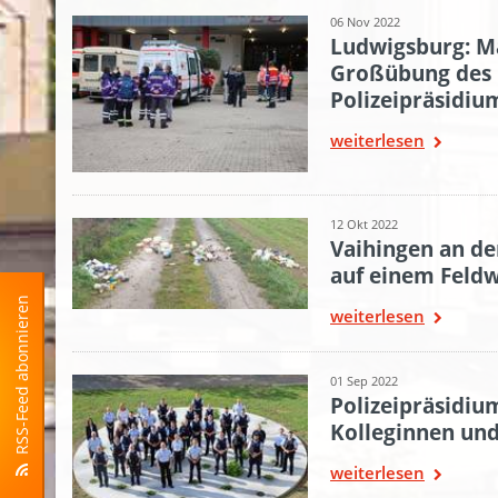
06 Nov 2022
Ludwigsburg: M
Großübung des 
Polizeipräsidi
weiterlesen
12 Okt 2022
Vaihingen an der
auf einem Feldw
RSS-Feed abonnieren
weiterlesen
01 Sep 2022
Polizeipräsidiu
Kolleginnen und
weiterlesen