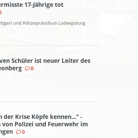
rmisste 17-Jährige tot
0
uttgart und Polizeipräsidium Ludwigsburg
ven Schüler ist neuer Leiter des
Leonberg
0
 der Krise Köpfe kennen..." -
 von Polizei und Feuerwehr im
ingen
0