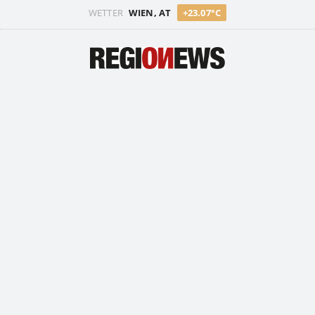
WETTER
WIEN, AT
+23.07°C