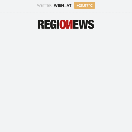
WETTER
WIEN, AT
+23.07°C