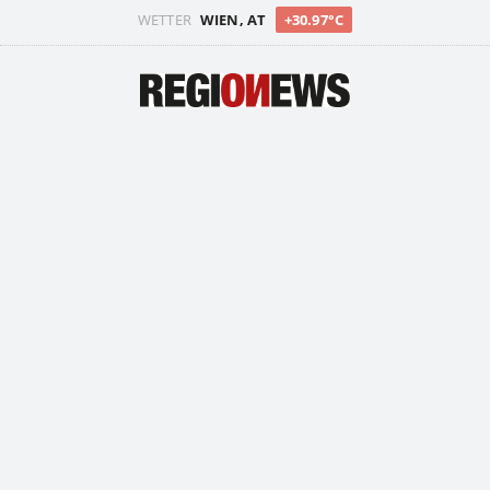
WETTER
WIEN, AT
+30.97°C