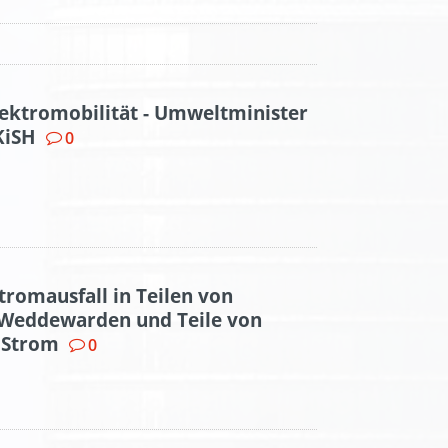
ektromobilität - Umweltminister
KiSH
0
romausfall in Teilen von
Weddewarden und Teile von
 Strom
0