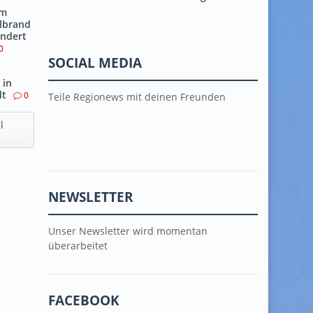
em
llbrand
indert
0
SOCIAL MEDIA
 in
dt
0
Teile Regionews mit deinen Freunden
l
NEWSLETTER
Unser Newsletter wird momentan
überarbeitet
FACEBOOK