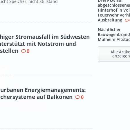
Drei Pkw auf
ht Speicher, nicht Stillstand
abgeschlossen
Hinterhof in Vo
Feuerwehr verh
Ausbreitung
Nächtlicher
Bauwagenbrand
chiger Stromausfall im Südwesten
Mülheim-Altsta
nterstützt mit Notstrom und
tellen
0
Alle Artike
anzeigen
s urbanen Energiemanagements:
eichersysteme auf Balkonen
0