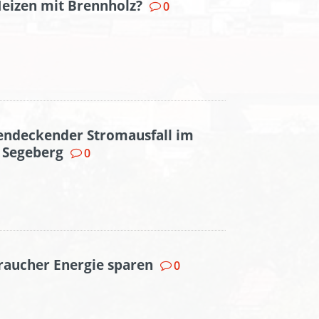
Heizen mit Brennholz?
0
hendeckender Stromausfall im
 Segeberg
0
raucher Energie sparen
0