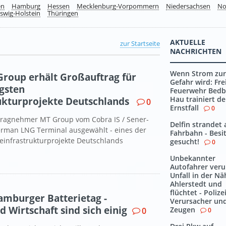
en
Hamburg
Hessen
Mecklenburg-Vorpommern
Niedersachsen
No
swig-Holstein
Thüringen
AKTUELLE
zur Startseite
NACHRICHTEN
Wenn Strom zur
Group erhält Großauftrag für
Gefahr wird: Frei
igsten
Feuerwehr Bedb
Hau trainiert d
ukturprojekte Deutschlands
0
Ernstfall
0
tragnehmer MT Group vom Cobra IS / Sener-
Delfin strandet 
erman LNG Terminal ausgewählt - eines der
Fahrbahn - Besi
infrastrukturprojekte Deutschlands
gesucht!
0
Unbekannter
Autofahrer veru
Unfall in der N
Ahlerstedt und
flüchtet - Polize
Hamburger Batterietag -
Verursacher un
 Wirtschaft sind sich einig
Zeugen
0
0