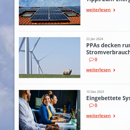
weiterlesen
22 Jän 2024
PPAs decken run
Stromverbrauch
0
weiterlesen
10 Dez 2023
Eingebettete Sy
0
weiterlesen