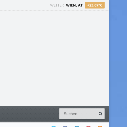
WETTER
WIEN, AT
+23.07°C