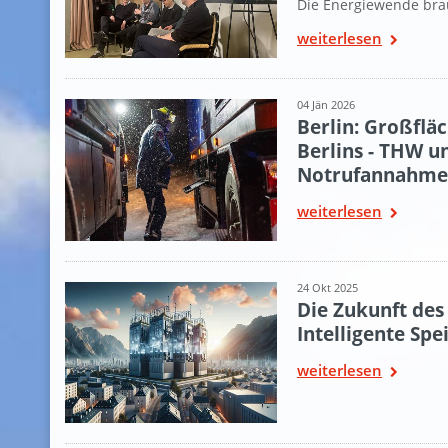
Die Energiewende brauc
weiterlesen
04 Jän 2026
Berlin: Großflä
Berlins - THW u
Notrufannahmes
weiterlesen
24 Okt 2025
Die Zukunft de
Intelligente Sp
weiterlesen