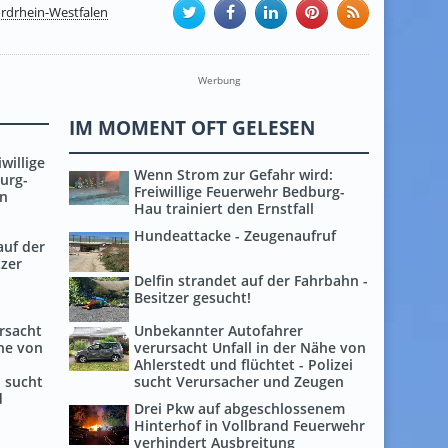
rdrhein-Westfalen
Werbung
IM MOMENT OFT GELESEN
willige
Wenn Strom zur Gefahr wird:
urg-
Freiwillige Feuerwehr Bedburg-
en
Hau trainiert den Ernstfall
Hundeattacke - Zeugenaufruf
auf der
tzer
Delfin strandet auf der Fahrbahn -
Besitzer gesucht!
Unbekannter Autofahrer
rsacht
verursacht Unfall in der Nähe von
ähe von
Ahlerstedt und flüchtet - Polizei
sucht Verursacher und Zeugen
i sucht
d
Drei Pkw auf abgeschlossenem
Hinterhof in Vollbrand Feuerwehr
verhindert Ausbreitung