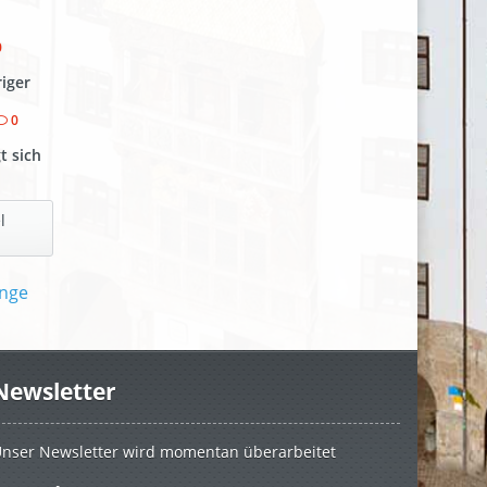
0
riger
0
t sich
l
Newsletter
nser Newsletter wird momentan überarbeitet